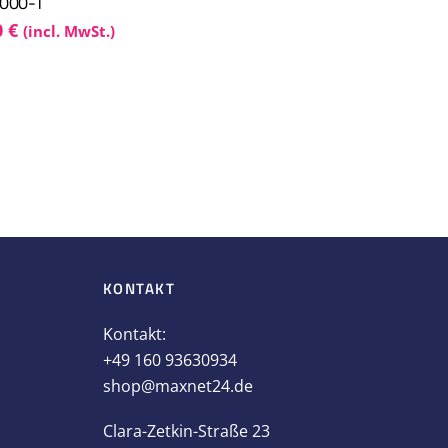
000-T
0
€
(incl. MwSt.)
KONTAKT
Kontakt:
+49 160 93630934
shop@maxnet24.de
Clara-Zetkin-Straße 23