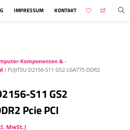
OG
IMPRESSUM
KONTAKT
Sea
mputer-Komponenten & -
d
/ FUJITSU D2156-S11 GS2 LGA775 DDR2
D2156-S11 GS2
DR2 Pcie PCI
cl. MwSt.)