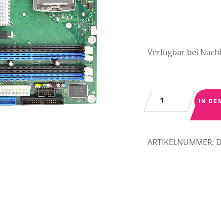
Verfügbar bei Nach
FUJITSU
IN DE
D2156-
S11
GS2
ARTIKELNUMMER:
D
LGA775
DDR2
Pcie
PCI
Menge