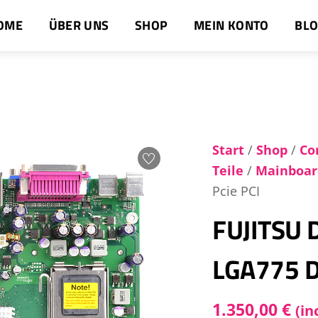
OME
ÜBER UNS
SHOP
MEIN KONTO
BL
Start
/
Shop
/
Co
Teile
/
Mainboar
Pcie PCI
FUJITSU 
LGA775 D
1.350,00
€
(in