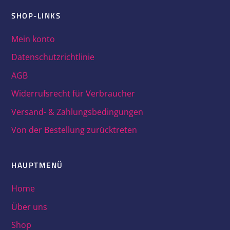
SHOP-LINKS
Festplatte Seagate 300Gb ST9300605SS 64Mb
Mein konto
Cache 100000Rpm Sas II 2.5″ Zoll
Datenschutzrichtlinie
65,00
€
(incl. MwSt.)
AGB
Widerrufsrecht für Verbraucher
Versand- & Zahlungsbedingungen
Von der Bestellung zurücktreten
HAUPTMENÜ
Home
Über uns
Shop