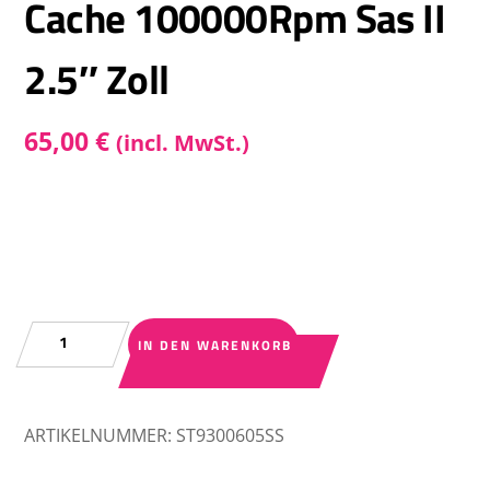
Cache 100000Rpm Sas II
2.5″ Zoll
65,00
€
(incl. MwSt.)
Festplatte
IN DEN WARENKORB
Seagate
300Gb
T9300605SS
ARTIKELNUMMER:
ST9300605SS
4Mb