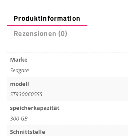
che
000Rpm
Produktinformation
Rezensionen (0)
Marke
Seagate
modell
ST9300605SS
speicherkapazität
300 GB
Schnittstelle