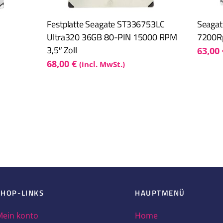
Festplatte Seagate ST336753LC
Seaga
Ultra320 36GB 80-PIN 15000 RPM
7200Rp
3,5″ Zoll
63,00
68,00
€
(incl. MwSt.)
1200MM0018 1.2TB 10 000Rpm SAS III 32Mb Cache 2,5″ Zol
SHOP-LINKS
HAUPTMENÜ
Mein konto
Home