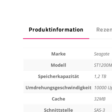
Produktinformation
Rezen
Marke
Seagate
Modell
ST1200
Speicherkapazität
1,2 TB
Umdrehungsgeschwindigkeit
10000 U
Cache
32MB
Schnittstelle
SAS-3