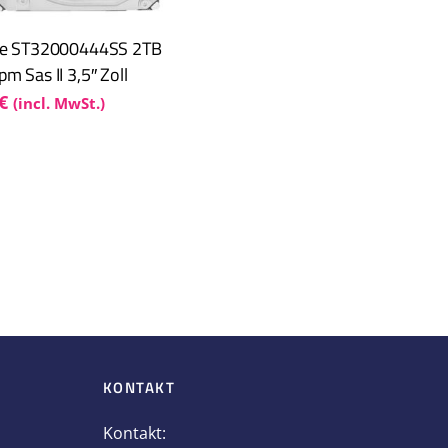
te ST32000444SS 2TB
m Sas II 3,5″ Zoll
€
(incl. MwSt.)
l
KONTAKT
Kontakt: