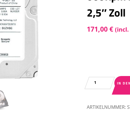
2,5″ Zoll
171,00
€
(incl
Festplatte
IN DE
Seagate
ST1200MM0018
1.2TB
ARTIKELNUMMER:
10
000Rpm