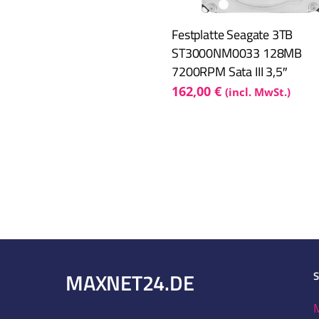
Festplatte Seagate 3TB
ST3000NM0033 128MB
7200RPM Sata III 3,5″
162,00
€
(incl. MwSt.)
Festplatte Seagate ST
MAXNET24.DE
171,00
€
(incl. MwSt.)