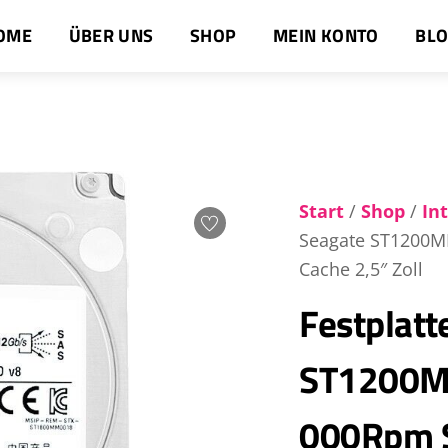
OME
ÜBER UNS
SHOP
MEIN KONTO
BL
Start
/
Shop
/
In
Seagate ST1200M
Cache 2,5″ Zoll
Festplatt
ST1200M
000Rpm S