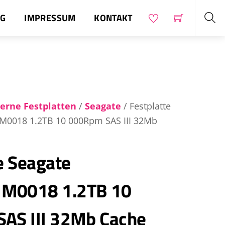
OG
IMPRESSUM
KONTAKT
Sea
terne Festplatten
/
Seagate
/ Festplatte
M0018 1.2TB 10 000Rpm SAS III 32Mb
e Seagate
M0018 1.2TB 10
AS III 32Mb Cache