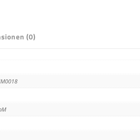
SAS
III
32Mb
Cache
sionen (0)
2,5"
Zoll
Menge
MM0018
pM