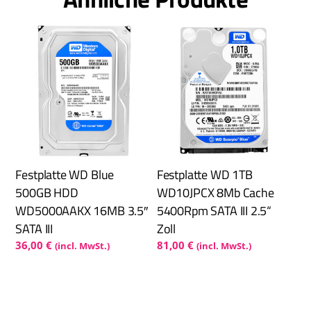
Festplatte WD Blue
Festplatte WD 1TB
500GB HDD
WD10JPCX 8Mb Cache
WD5000AAKX 16MB 3.5″
5400Rpm SATA III 2.5“
SATA III
Zoll
36,00
€
81,00
€
(incl. MwSt.)
(incl. MwSt.)