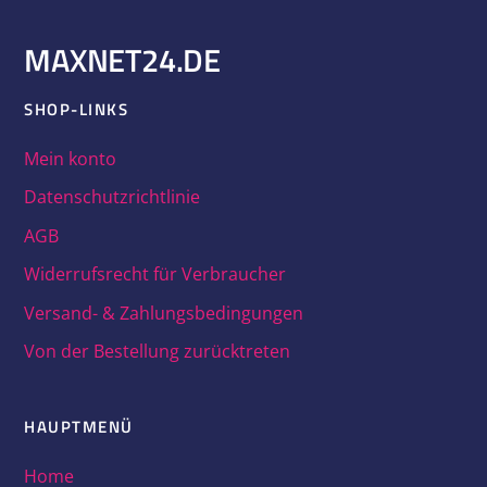
MAXNET24.DE
SHOP-LINKS
Festplatte WD 160Gb WD1600BEVT 5400Rpm 8MB
Mein konto
Cache Sata II 2,5″ Zoll Blue
Datenschutzrichtlinie
33,00
€
(incl. MwSt.)
AGB
Widerrufsrecht für Verbraucher
Versand- & Zahlungsbedingungen
Von der Bestellung zurücktreten
HAUPTMENÜ
Home