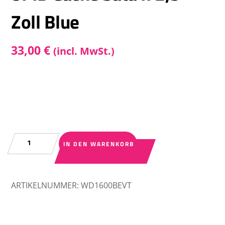
Zoll Blue
33,00
€
(incl. MwSt.)
Festplatte
IN DEN WARENKORB
WD
160Gb
WD1600BEVT
ARTIKELNUMMER:
WD1600BEVT
400Rpm
B